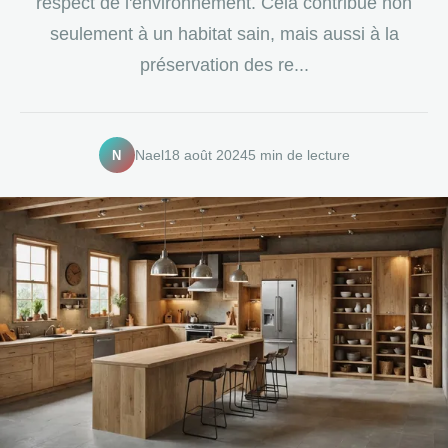
respect de l'environnement. Cela contribue non
seulement à un habitat sain, mais aussi à la
préservation des re...
N
Nael
18 août 2024
5 min de lecture