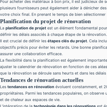
Pour acheter des matériaux à bon prix, il est judicieux de s
plusieurs fournisseurs peut également aider à dénicher des
votre choix final. En prenant le temps de bien sélectionner
Planification du projet de rénovation
La
planification de projet
est un élément fondamental pour g
définir les délais associés à chaque étape de la rénovation.
Il est crucial de définir les
étapes clés du projet
. Cela incl
objectifs précis pour éviter les retards. Une bonne planifi
assurer une collaboration efficace.
La flexibilité dans la planification est également importan
ajuster le calendrier de rénovation en fonction de ces aléa
que la rénovation se déroule sans heurts et dans les délais 
Tendances de rénovation actuelles
Les
tendances en rénovation
évoluent constamment, et 202
propriétaires. Parmi les tendances populaires, on observe un
et de chaleur aux espaces de vie.
L'intégration de la
technologie dans les rénovations
est ég