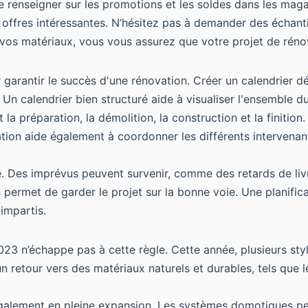
e renseigner sur les promotions et les soldes dans les magas
 offres intéressantes. N’hésitez pas à demander des échanti
 vos matériaux, vous vous assurez que votre projet de rénov
arantir le succès d'une rénovation. Créer un calendrier dét
 Un calendrier bien structuré aide à visualiser l'ensemble d
ut la préparation, la démolition, la construction et la finiti
cation aide également à coordonner les différents intervena
te. Des imprévus peuvent survenir, comme des retards de liv
s permet de garder le projet sur la bonne voie. Une planific
impartis.
3 n’échappe pas à cette règle. Cette année, plusieurs styl
 retour vers des matériaux naturels et durables, tels que le
alement en pleine expansion. Les systèmes domotiques perm